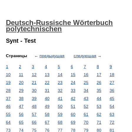
Deutsch-Russische Wörterbuch
polytechnischen
Synt - Test
Страницы
←
предыдущая
следующая
→
1
2
3
4
5
6
7
8
9
10
11
12
13
14
15
16
17
18
19
20
21
22
23
24
25
26
27
28
29
30
31
32
33
34
35
36
37
38
39
40
41
42
43
44
45
46
47
48
49
50
51
52
53
54
55
56
57
58
59
60
61
62
63
64
65
66
67
68
69
70
71
72
73
74
75
76
77
78
79
80
81